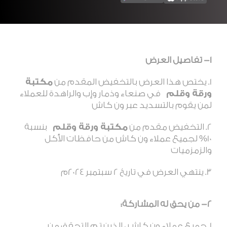
1- تفاصيل العرض
يختص هذا العرض بالتخفيض المقدم من
مكتبة
ورقة وقلم
في صنعاء وذمار وإب والراهدة للعملاء
لمن يقوم بالتسديد عبر ون كاش
التخفيض مقدم من
مكتبة ورقة وقلم
بنسبة
10% لجميع عملاء ون كاش من حافظات الأكل
والزمزميات
ينتهي العرض في تاريخ 2 سبتمبر 2024م
2- من يحق له المشاركة
:
جميع عملاء ون كاش ، الذين تم التحقق من