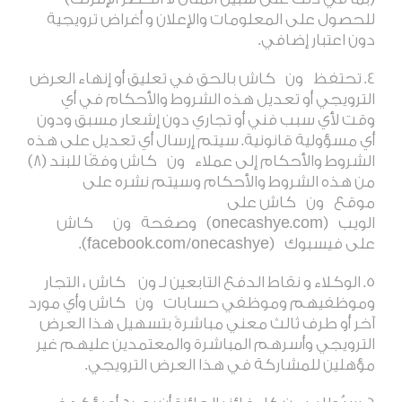
للحصول على المعلومات والإعلان و أغراض ترويجية
دون اعتبار إضافي
.
تحتفظ
ون
كاش بالحق في تعليق أو إنهاء العرض
الترويجي أو تعديل هذه الشروط والأحكام في أي
وقت لأي سبب فني أو تجاري دون إشعار مسبق ودون
أي مسؤولية قانونية. سيتم إرسال أي تعديل على هذه
الشروط والأحكام إلى عملاء
ون
كاش وفقًا للبند (8)
من هذه الشروط والأحكام وسيتم نشره على
موقع
ون
كاش على
الويب
(onecashye.com)
وصفحة
ون
كاش
على فيسبوك
(facebook.com/onecashye).
الوكلاء و نقاط الدفع التابعين لـ ون كاش ، التجار
وموظفيهم وموظفي حسابات
ون
كاش وأي مورد
آخر أو طرف ثالث معني مباشرةً بتسهيل هذا العرض
الترويجي وأسرهم المباشرة والمعتمدين عليهم غير
مؤهلين للمشاركة في هذا العرض الترويجي
.