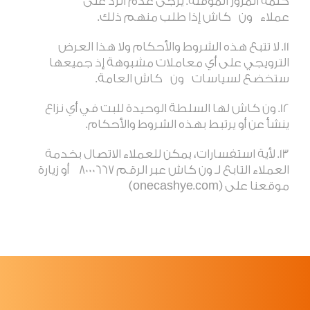
كلمة المرور المؤقتة. يرجى عدم الرد على
عملاء
ون
كاش إذا طلب منهم ذلك
.
لا تتبع هذه الشروط والأحكام ولا هذا العرض
الترويجي على أي معاملات مشبوهة إذ جميعها
ستخضع لسياسات
ون
كاش العامة
.
ون كاش لها السلطة الوحيدة للبت في أي نزاع
ينشأ عن أو يرتبط بهذه الشروط والأحكام
.
لأية استفسارات، يمكن للعملاء الاتصال بخدمة
العملاء التابع لـ ون كاش عبر الرقم 8000667 أو زيارة
موقعنا على (onecashye.com)