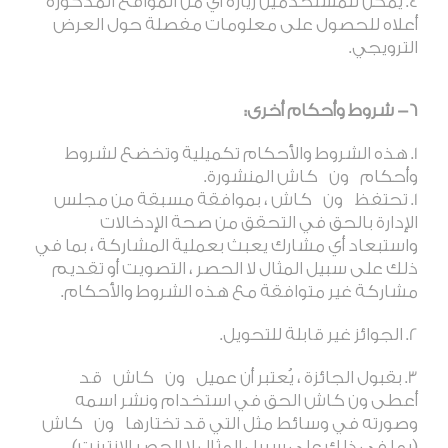
يمكن للمستخدمين زيارة أي من المواقع المذكورة
أعلاه للحصول على معلومات مفصلة حول العرض
الترويجي.
6- شروط وأحكام أخرى:
هذه الشروط والأحكام تكميلية وتخضع لشروط
وأحكام
ون
كاش المنشورة
.
تحتفظ
ون
كاش ، بموافقة مسبقة من مجلس
الإدارة بالحق في التحقق من صحة الإدخالات
واستبعاد أي مشارك يعبث بعملية المشاركة ، بما في
ذلك على سبيل المثال لا الحصر ، التصويت أو تقديم
مشاركة غير متوافقة مع هذه الشروط والأحكام
.
الجوائز غير قابلة للتحويل
.
بقبول الجائزة ، يُعتبر أن عميل
ون
كاش
قد
أعطى ون كاش الحق في استخدام ونشر اسمه
وصورته في وسائط مثل التي قد تختارها
ون
كاش
(بما في ذلك على سبيل المثال لا الحصر الإنترنت)