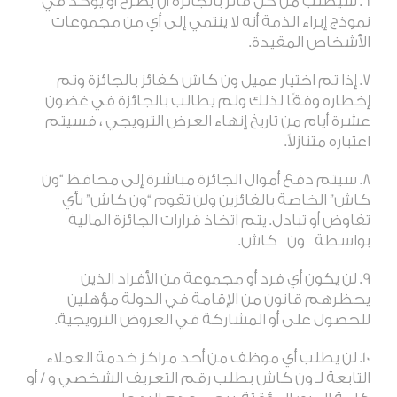
سيُطلب من كل فائز بالجائزة أن يصرح أو يؤكد في
نموذج إبراء الذمة أنه لا ينتمي إلى أي من مجموعات
الأشخاص المقيدة
.
إذا تم اختيار عميل ون كاش كفائز بالجائزة وتم
إخطاره وفقًا لذلك ولم يطالب بالجائزة في غضون
عشرة أيام من تاريخ إنهاء العرض الترويجي ، فسيتم
اعتباره متنازلاً
.
سيتم دفع أموال الجائزة مباشرة إلى محافظ “ون
كاش” الخاصة بالفائزين ولن تقوم “ون كاش” بأي
تفاوض أو تبادل. يتم اتخاذ قرارات الجائزة المالية
بواسطة
ون
كاش
.
لن يكون أي فرد أو مجموعة من الأفراد الذين
يحظرهم قانون من الإقامة في الدولة مؤهلين
للحصول على أو المشاركة في العروض الترويجية
.
لن يطلب أي موظف من أحد مراكز خدمة العملاء
التابعة لـ ون كاش بطلب رقم التعريف الشخصي و / أو