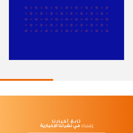
1240 x 1754
2480 x 3508
تابع أخبارنا
إشترك
في نشرتنا الإخبارية