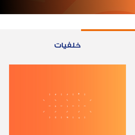
خلفيات
1240 x 1754
2480 x 3508