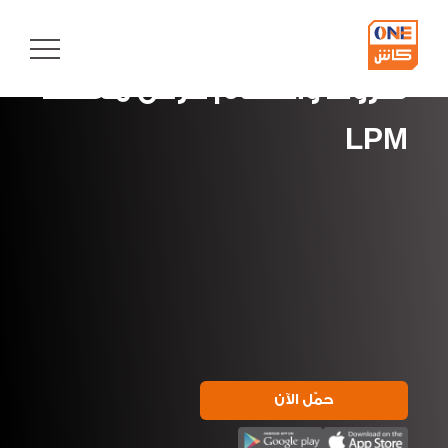
Button
text
شروط وأحكام عرض معهد
LPM
حمّل الآن