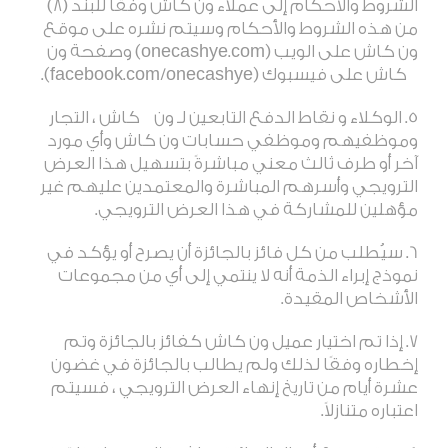
الشروط والأحكام إلى عملاء
ون
كاش وفقًا للبند (8)
من هذه الشروط والأحكام وسيتم نشره على موقع
ون
كاش على الويب
(onecashye.com)
وصفحة
ون
كاش على فيسبوك
(facebook.com/onecashye).
الوكلاء و نقاط الدفع التابعين لـ ون كاش ، التجار
وموظفيهم وموظفي حسابات
ون
كاش وأي مورد
آخر أو طرف ثالث معني مباشرةً بتسهيل هذا العرض
الترويجي وأسرهم المباشرة والمعتمدين عليهم غير
مؤهلين للمشاركة في هذا العرض الترويجي
.
سيُطلب من كل فائز بالجائزة أن يصرح أو يؤكد في
نموذج إبراء الذمة أنه لا ينتمي إلى أي من مجموعات
الأشخاص المقيدة
.
إذا تم اختيار عميل ون كاش كفائز بالجائزة وتم
إخطاره وفقًا لذلك ولم يطالب بالجائزة في غضون
عشرة أيام من تاريخ إنهاء العرض الترويجي ، فسيتم
اعتباره متنازلاً
.