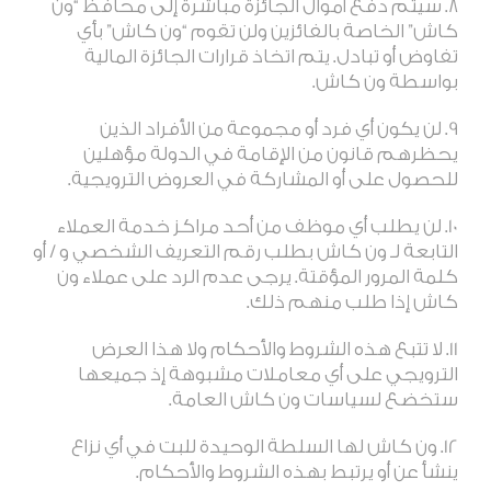
سيتم دفع أموال الجائزة مباشرة إلى محافظ “ون
كاش” الخاصة بالفائزين ولن تقوم “ون كاش” بأي
تفاوض أو تبادل. يتم اتخاذ قرارات الجائزة المالية
بواسطة
ون
كاش
.
لن يكون أي فرد أو مجموعة من الأفراد الذين
يحظرهم قانون من الإقامة في الدولة مؤهلين
للحصول على أو المشاركة في العروض الترويجية
.
لن يطلب أي موظف من أحد مراكز خدمة العملاء
التابعة لـ ون كاش بطلب رقم التعريف الشخصي و / أو
كلمة المرور المؤقتة. يرجى عدم الرد على عملاء
ون
كاش إذا طلب منهم ذلك
.
لا تتبع هذه الشروط والأحكام ولا هذا العرض
الترويجي على أي معاملات مشبوهة إذ جميعها
ستخضع لسياسات
ون
كاش العامة
.
ون كاش لها السلطة الوحيدة للبت في أي نزاع
ينشأ عن أو يرتبط بهذه الشروط والأحكام
.