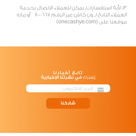
لأية استفسارات، يمكن للعملاء الاتصال بخدمة
العملاء التابع لـ ون كاش عبر الرقم 8000667 أو زيارة
موقعنا على (onecashye.com)
تابع أخبارنا
إشترك
في نشرتنا الإخبارية
شاركنا