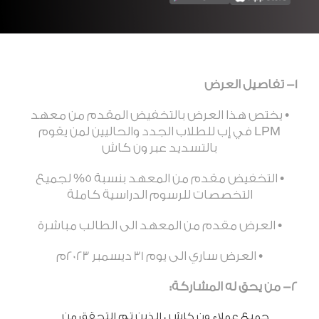
1- تفاصيل العرض
• يختص هذا العرض بالتخفيض المقدم من معهد
LPM في إب للطلاب الجدد والحاليين لمن يقوم
بالتسديد عبر ون كاش
• التخفيض مقدم من المعهد بنسبة 5% لجميع
التخصصات للرسوم الدراسية كاملة
• العرض مقدم من المعهد الى الطالب مباشرة
• العرض ساري الى يوم 31 ديسمبر 2023م
2- من يحق له المشاركة
:
جميع عملاء ون كاش ، الذين تم التحقق من