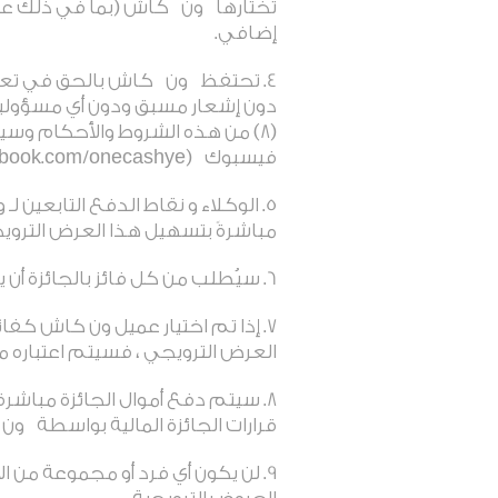
تختارها
ون
كاش (بما في ذلك على 
إضافي
.
تحتفظ
ون
كاش بالحق في تعلي
دون إشعار مسبق ودون أي مسؤولية 
(8) من هذه الشروط والأحكام وسيتم نشره على موقع
فيسبوك
(facebook.com/onecashye).
الوكلاء و نقاط الدفع التابعي
مباشرةً بتسهيل هذا العرض الترو
سيُطلب من كل فائز بالجائزة أن ي
إذا تم اختيار عميل ون كاش كفائ
العرض الترويجي ، فسيتم اعتباره متنا
سيتم دفع أموال الجائزة مباشرة 
قرارات الجائزة المالية بواسطة
ون
لن يكون أي فرد أو مجموعة من ا