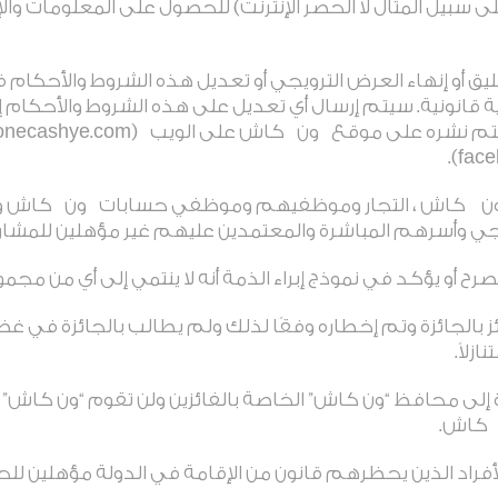
سبيل المثال لا الحصر الإنترنت) للحصول على المعلومات والإعل
ق أو إنهاء العرض الترويجي أو تعديل هذه الشروط والأحكام 
قانونية. سيتم إرسال أي تعديل على هذه الشروط والأحكام إ
ون
كاش على الويب
(onecashye.com)
ن لـ ون كاش ، التجار وموظفيهم وموظفي حسابات
ون
كاش وأ
يجي وأسرهم المباشرة والمعتمدين عليهم غير مؤهلين للمشا
صرح أو يؤكد في نموذج إبراء الذمة أنه لا ينتمي إلى أي من م
ز بالجائزة وتم إخطاره وفقًا لذلك ولم يطالب بالجائزة في غضو
زلاً
.
إلى محافظ “ون كاش” الخاصة بالفائزين ولن تقوم “ون كاش” بأ
كاش
.
لأفراد الذين يحظرهم قانون من الإقامة في الدولة مؤهلين ل