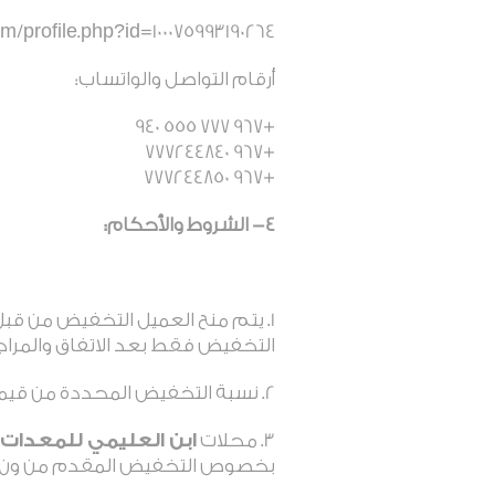
m/profile.php?id=100075993190264
أرقام التواصل والواتساب:
+967 777 555 940
+967 777244840
+967 777244850
4- الشروط والأحكام:
يتم منح العميل التخفيض من قب
التخفيض فقط بعد الاتفاق والمر
نسبة التخفيض المحددة من قيمة الفاتورة ستك
محلات
ابن العليمي للمعدات 
بخصوص التخفيض المقدم من ون