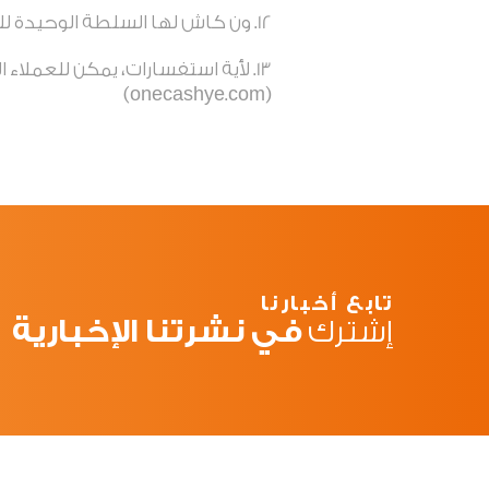
ون كاش لها السلطة الوحيدة للب
(onecashye.com)
تابع أخبارنا
في نشرتنا الإخبارية
إشترك