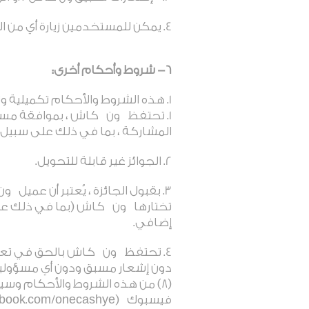
يمكن للمستخدمين زيارة أي من 
6- شروط وأحكام أخرى:
هذه الشروط والأحكام تكميلية 
تحتفظ
ون
كاش ، بموافقة مسب
المشاركة ، بما في ذلك على سبيل 
الجوائز غير قابلة للتحويل
.
بقبول الجائزة ، يُعتبر أن عميل
ون
تختارها
ون
كاش (بما في ذلك على 
إضافي
.
تحتفظ
ون
كاش بالحق في تعلي
دون إشعار مسبق ودون أي مسؤولية 
(8) من هذه الشروط والأحكام وسيتم نشره على موقع
فيسبوك
(facebook.com/onecashye).