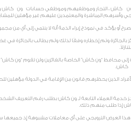
ن لـ ون كاش ، التجار وموظفيهم وموظفي حسابات
ون
كاش وأ
يجي وأسرهم المباشرة والمعتمدين عليهم غير مؤهلين للمشا
صرح أو يؤكد في نموذج إبراء الذمة أنه لا ينتمي إلى أي من م
ز بالجائزة وتم إخطاره وفقًا لذلك ولم يطالب بالجائزة في غضو
زلاً
.
إلى محافظ “ون كاش” الخاصة بالفائزين ولن تقوم “ون كاش” بأ
كاش
.
لأفراد الذين يحظرهم قانون من الإقامة في الدولة مؤهلين ل
خدمة العملاء التابعة لـ ون كاش بطلب رقم التعريف الشخصي و
ش إذا طلب منهم ذلك
.
ولا هذا العرض الترويجي على أي معاملات مشبوهة إذ جميعه