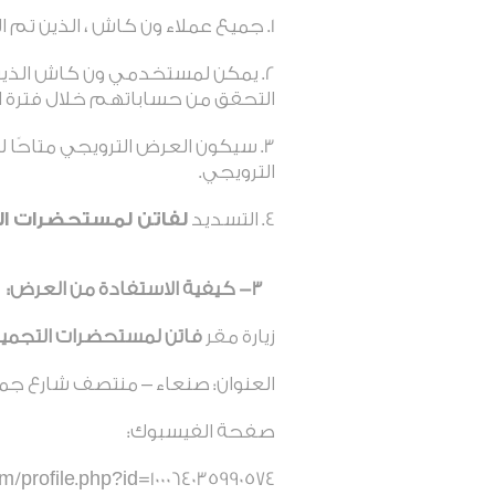
جميع عملاء ون كاش ، الذين تم 
يمكن لمستخدمي ون كاش الذين ل
التحقق من حساباتهم خلال فترة ا
سيكون العرض الترويجي متاحًا لل
الترويجي.
التسديد
لفاتن لمستحضرات ا
3- كيفية الاستفادة من العرض:
زيارة مقر
فاتن لمستحضرات التجمي
العنوان: صنعاء – منتصف شارع جم
صفحة الفيسبوك:
/profile.php?id=100064035990574