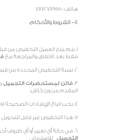
هاتف : 777277955
4- الشروط والأحكام:
يتم منح العميل التخفيض من قب
فقط بعد الاتفاق والمراجعة مع
فا
نسبة التخفيض المحددة من قيمة الفاتورة ستك
فاتن لمستحضرات التجميل
مس
المقدم من ون كاش.
يجب اتباع الإرشادات الصحيحة 
هذا التخفيض غير قابل للتحويل 
في حالة أي تغيير أو أي ظروف أخر
التجميل
للاسترداد .