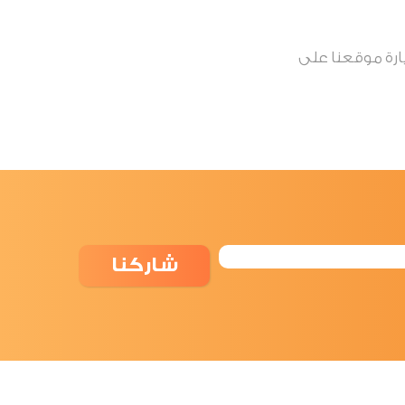
لاء الاتصال بخدمة العملاء التابع لـ ون كاش عبر الرقم 8000667 أو زيارة موقعنا على
شاركنا