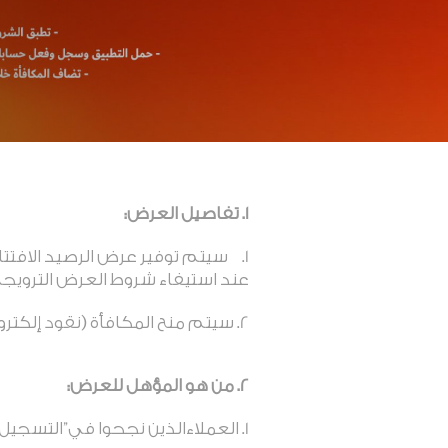
1. تفاصيل
العرض:
عند استيفاء شروط العرض الترويجي
سيتم منح المكافأة (نقود إلكتر
2. من هو المؤهل للعرض:
العملاءالذين نجحوا في”التسجيل