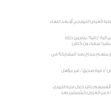
رة العرض الترويجي أو بعد انتهاء
آلية “ذاتية”. يتضمن ذلك
فير/ سفراء ون كاش.
ق منهم بنجاح بعد المشاركة في
ض “دعوة صديق”، غير مؤهل
سهم ذاتيًا خلال فترة الترويج،
ة من العرض كمُرسلين بعد