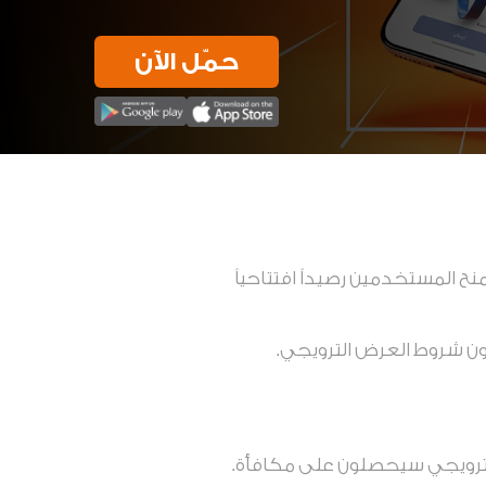
حمّل الآن
لال الفترة من 2 ديسمبر إلى 31 ديسمبر 2025 حيث سيتم منح المستخدمين رصيداً افتتاحياً
ون شروط العرض الترويجي.
الترويجي سيحصلون على مكافأة.