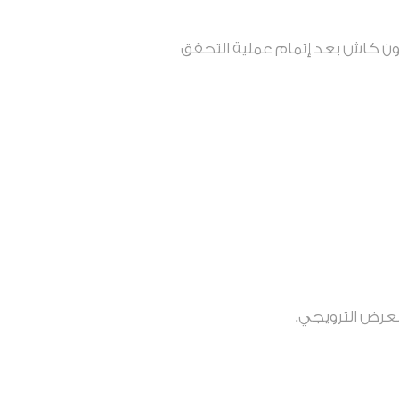
ريال تُضاف إلى حساباتهم في ون كاش بعد إتمام عملية التحقق
عرض الترويجي.