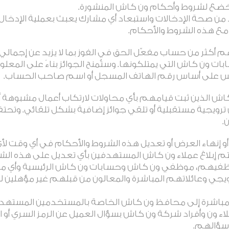
تخضع لشروط وأحكام ون كاش المنشورة.
د من صحة الإدخالات واستبعاد أي مشارك يعبث بعملية الإدخا
 مع هذه الشروط والأحكام.
ات ون كاش التي يمتلكونها. وستُمنح الجوائز بناءً على المع
س على أساس رقم الهاتف المسجل أو اسم صاحب الحساب.
ش الذين ثبت قيامهم بأي محاولات لارتكاب أعمال مشبوهة أ
ترويجية مستقبلية أو تلقي جوائز إضافية بشكل تلقائي. وتحت
.
و إنهاء العرض أو تعديل هذه الشروط والأحكام في أي وقت لأ
م إبلاغ عملاء ون كاش المستهدفين بأي تعديل على هذه الشر
وظفيهم، موظفي ون كاش وحسابات ون كاش الرئيسية وأي مور
يجي وعائلاتهم المباشرة والمعالون من قبلهم غير مؤهلين 
اء ون وأفراد شركة ون كاش بسؤال العميل عن الرمز السري أو ال
 سؤالهم.