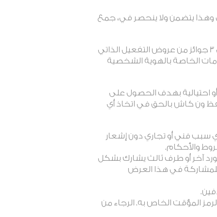
ل وهذا يتضمن ولا ينحصر في، جمع
2. لمستخدمي ون كاش الذين لديهم أكثر من حساب مفعّل الحق في الفوز بما لا يزيد عن إجمالي 3 جوائز من عروض التفعيل الذاتي
لومات الخاصة بالهوية الشخصية
و احتيالية بهدف الحصول على
فظ ون كاش بالحق في اتخاذ أي
ي سبب فني أو تجاري دون إشعار
وط والأحكام.
د آخر أو طرف ثالث يشارك بشكل
للمشاركة في هذا العرض
رمز المؤقت الخاص به. الرجاء من