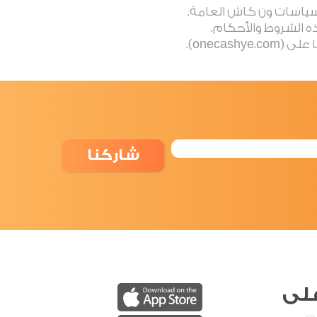
شاركنا
لى