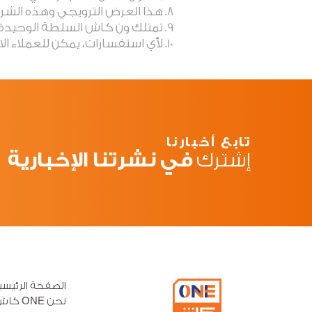
8. هذا العرض الترويجي وهذه الشروط والأحكام لا تسري لأي عمليات مشتبه بها والتي ستخضع لسياسات ون كاش العامة.
9. تمتلك ون كاش السلطة الوحيدة لتحديد القرار في حالة وجود أي خلاف أو نزاع ينشأ أو يتعلق بهذه الشروط والأحكام.
10. لأي استفسارات، يمكن للعملاء الاتصال بخدمة عملاء ون كاش على الرقم 8000667 أو زيارة موقعنا على (onecashye.com).
تابع أخبارنا
في نشرتنا الإخبارية
إشترك
الصفحة الرئيسي
نحن ONE كاش