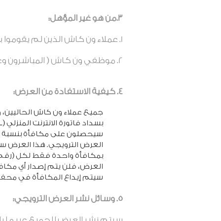
3.من هو غير المؤهل
:
عملاء ون كاش الذين لم يقوموا 
موظفي ون كاش ( المباشرون وغير
4. كيفية الاستفادة من العرض
:
جميع عملاء ون كاش الحاليين، 
العرض الترويجي. هذا العرض سار
بمكافأة واحدة فقط لكل (رقم مش
العرض، فلن يتم إصدار أي مكاف
سيتم إيداع المكافأة في محفظة العميل خلال يومي (2) عمل بع
5. وسائل نشر العرض
الترويجي:
سيتم نشر العرض للجميع عبر ما يل