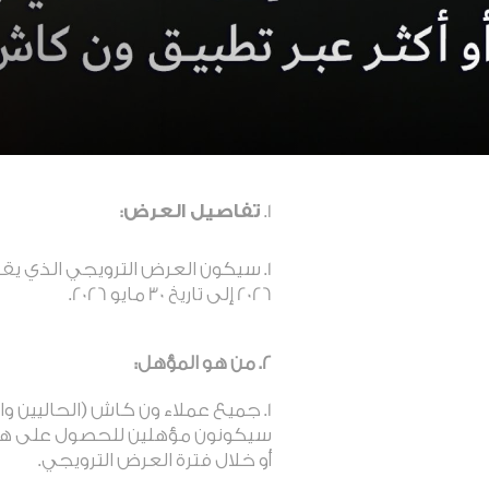
تفاصيل
العرض:
2026 إلى تاريخ 30 مايو 2026.
2. من هو المؤهل:
سيكونون مؤهلين للحصول على هذا
أو خلال فترة العرض الترويجي.