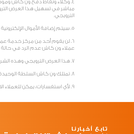
4. وكلاء ونقاط دفع ون كاش وم
مباشر في تسهيل هذا العرض الترو
الترويجي.
5. سيتم إضافة الأموال الإلكترونية مباشرة إلى محافظ ون كاش الخاصة بالمستخدمين المستهدفين.
6. لن يقوم أحد من مركز خدمة عمل
عملاء ون كاش عدم الرد في حالة
7. هذا العرض الترويجي وهذه الشروط والأحكام لا تسري لأي عمليات مشتبه بها والتي ستخضع لسياسات ون كاش العامة.
8. تمتلك ون كاش السلطة الوحيدة لتحديد القرار في حالة وجود أي خلاف أو نزاع ينشأ أو يتعلق بهذه الشروط والأحكام.
9. لأي استفسارات، يمكن للعملاء الاتصال بخدمة عملاء ون كاش على الرقم 8000667 أو زيارة موقعنا على (onecashye.com).
تابع أخبارنا