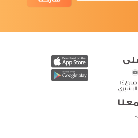
لى
صنعاء: حدة، شارع 14
 البشيري
معنا
: