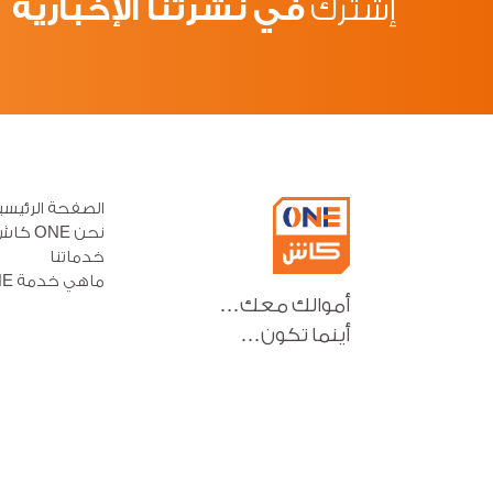
في نشرتنا الإخبارية
إشترك
الصفحة الرئيسي
نحن ONE كاش
خدماتنا
ماهي خدمة ONE كاش
أموالك معك…
أينما تكون…