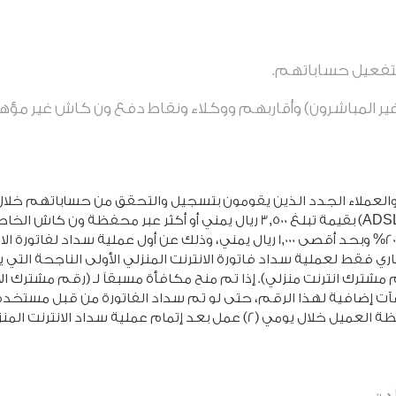
بتفعيل حساباتهم.
 المباشرون) وأقاربهم ووكلاء ونقاط دفع ون كاش غير مؤهلي
والعملاء الجدد الذين يقومون بتسجيل والتحقق من حساباتهم خلال
بسداد فاتورة الانترنت المنزلي (ADSL) بقيمة تبلغ 3,500 ريال يمني أو أكثر ع
سيحصلون على مكافأة بنسبة 20% وبحد أقصى 1,000 ريال يمني، وذلك عن أول عم
ي فقط لعملية سداد فاتورة الانترنت المنزلي الأولى الناجحة التي
ترك انترنت منزلي). إذا تم منح مكافأة مسبقاً لـ (رقم مشترك ال
آت إضافية لهذا الرقم، حتى لو تم سداد الفاتورة من قبل مستخد
د إتمام عملية سداد الانترنت المنزلي بنجاح.
ي: