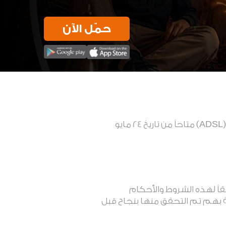
حمّل الآن
سيكون العرض الترويجي الذي يقدم مكافأة مالية بنسبة 20% عند سداد فاتورة الانترنت المنزلي (ADSL) متاحاً من تاريخ 24 مايو
كاش (الحاليين والجدد) الذين يقومون بسداد فاتورة الانترنت المنزلي (ADSL) وفقاً لهذه الشروط والأحكام
بهم تم التحقق منها بنجاح قبل